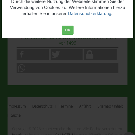
Durch die weitere Nutzung der Webseite stimmen Sie der
Verwendung von Cookies zu. Weitere Informationen hierzu
erhalten Sie in unserer
Datenschutzerklärung
.
OK
St. Sebastianus Schützenbruderschaft Villip e.V.
vor 1496
Impressum
Datenschutz
Termine
Anfahrt
Sitemap / Inhalt
Suche
Copyright © 2026 schuetzen-oberdrees.de. Alle Rechte vorbehalten.
Joomla!
ist freie, unter der
GNU/GPL-Lizenz
veröffentlichte Software.