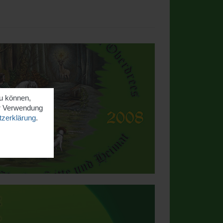
zu können,
er Verwendung
zerklärung
.