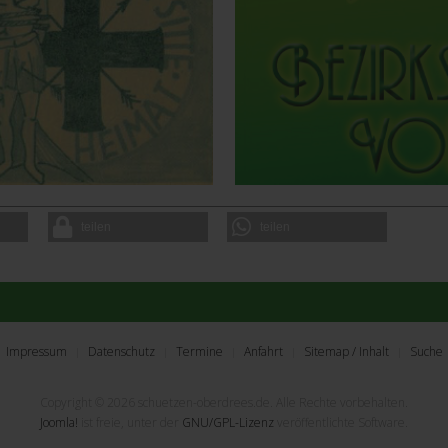
teilen
teilen
Impressum
Datenschutz
Termine
Anfahrt
Sitemap / Inhalt
Suche
Copyright © 2026 schuetzen-oberdrees.de. Alle Rechte vorbehalten.
Joomla!
ist freie, unter der
GNU/GPL-Lizenz
veröffentlichte Software.