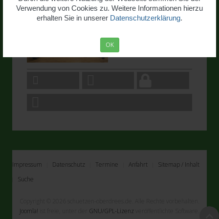
Verwendung von Cookies zu. Weitere Informationen hierzu
erhalten Sie in unserer
Datenschutzerklärung
.
OK
Impressum
Datenschutz
Termine
Anfahrt
Sitemap / Inhalt
Suche
Copyright © 2026 schuetzen-oberdrees.de. Alle Rechte vorbehalten.
Joomla!
ist freie, unter der
GNU/GPL-Lizenz
veröffentlichte Software.