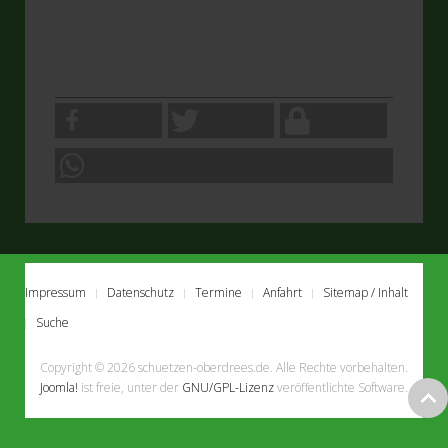
Impressum
Datenschutz
Termine
Anfahrt
Sitemap / Inhalt
Suche
Copyright © 2026 schuetzen-oberdrees.de. Alle Rechte vorbehalten.
Joomla!
ist freie, unter der
GNU/GPL-Lizenz
veröffentlichte Software.