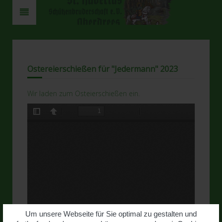
Ostereier­schießen für "Jedermann" 2023
Wir laden zum Osteierschießen ein.
Um unsere Webseite für Sie optimal zu gestalten und