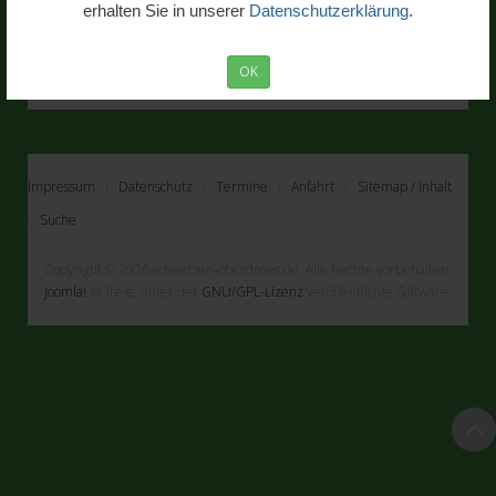
erhalten Sie in unserer
Datenschutzerklärung
.
OK
Impressum
Datenschutz
Termine
Anfahrt
Sitemap / Inhalt
Suche
Copyright © 2026 schuetzen-oberdrees.de. Alle Rechte vorbehalten.
Joomla!
ist freie, unter der
GNU/GPL-Lizenz
veröffentlichte Software.