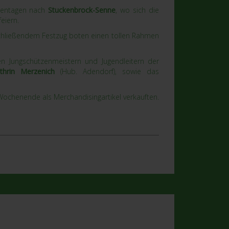
tzentagen nach
Stuckenbrock-Senne
, wo sich die
eiern.
schließendem Festzug boten einen tollen Rahmen
en Jungschützenmeistern und Jugendleitern der
athrin Merzenich
(Hub. Adendorf), sowie das
Wochenende als Merchandisingartikel verkauften.