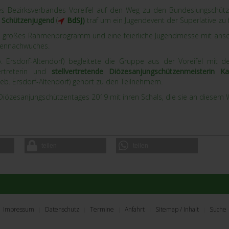
es Bezirksverbandes Voreifel auf den Weg zu den Bundesjungschü
s Schützenjugend
(
BdSJ
)
traf um ein Jugendevent der Superlative zu f
ein großes Rahmenprogramm und eine feierliche Jugendmesse mit an
tzennachwuches.
. Ersdorf-Altendorf) begleitete die Gruppe aus der Voreifel mit d
ertreterin und
stellvertretende Diözesanjungschützenmeisterin K
eb. Ersdorf-Altendorf) gehört zu den Teilnehmern.
iözesanjungschützentages 2019 mit ihren Schals, die sie an diesem 
teilen
teilen
Impressum
Datenschutz
Termine
Anfahrt
Sitemap / Inhalt
Suche