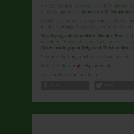
Am 26. Oktober machten sich 30 Mitglieder d
Schützenjugend des
Bundes der St. Sebastianu
Zwei Festzeltveranstaltungen mit Live-Bands, 
für das dreitägige Begegnungstreffen des Schü
Bezirksjungschützenmeister Hendrik Beer
(Seb
einzelnen Bruderschaften. Auch seine Stellv
Diözesankönigspaar Helga und Christian Klein
(S
Sehr gute Werbung machten die Ausrichter des D
Weitere Bilder auf
bdsj-voreifel.de
Text und Foto: Christian Klein
teilen
tweet