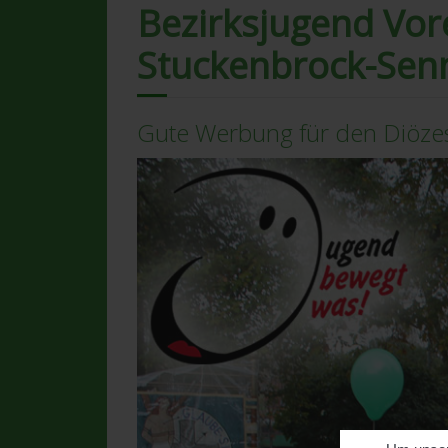
Bezirksjugend Vor
Stuckenbrock-Sen
Gute Werbung für den Diöze