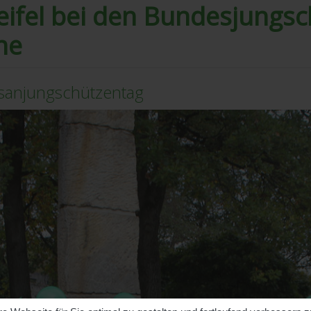
eifel bei den Bundesjungsc
ne
sanjungschützentag