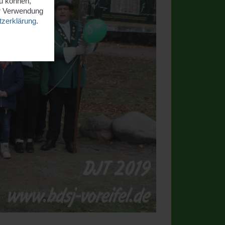
zu können,
er Verwendung
zerklärung
.