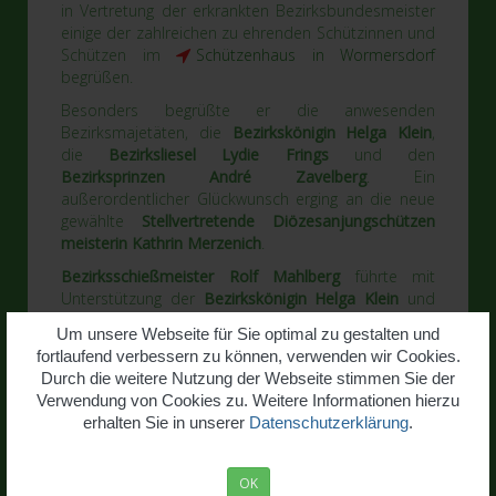
in Vertretung der erkrankten Bezirks­bundesmeister
einige der zahlreichen zu ehrenden Schützinnen und
Schützen im
Schützenhaus in Wormersdorf
begrüßen.
Besonders begrüßte er die anwesenden
Bezirksmajetäten, die
Bezirkskönigin Helga Klein
,
die
Bezirksliesel Lydie Frings
und den
Bezirksprinzen André Zavelberg
. Ein
außerordentlicher Glückwunsch erging an die neue
gewählte
Stellvertretende Diözesan­jungschützen
meisterin Kathrin Merzenich
.
Bezirks­schießmeister Rolf Mahlberg
führte mit
Unterstützung der
Bezirkskönigin Helga Klein
und
dem
Kassierer Severin Schmitz
in bewährter Weise
Um unsere Webseite für Sie optimal zu gestalten und
durch die Siegerehrung.
fortlaufend verbessern zu können, verwenden wir Cookies.
Die 1. bis 3. Plätze unserer Schützen bei den
Durch die weitere Nutzung der Webseite stimmen Sie der
Runden­wettkämpfen 2017/2018 und beim
Verwendung von Cookies zu. Weitere Informationen hierzu
Bezirksschießen 2018 im Bezirk Voreifel sind in
erhalten Sie in unserer
Datenschutzerklärung
.
folgender Tabelle nachzulesen:
OK