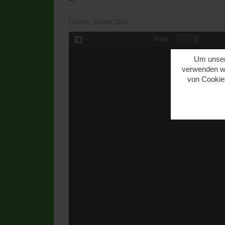
Danke, Volker Jost!
Um unsere
verwenden wi
von Cookies