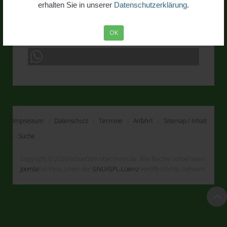
St. Sebastianus & St. Hubertus 1313 e.V.
erhalten Sie in unserer
Datenschutzerklärung
.
Rheinbach
OK
Impressum
Datenschutz
Termine
Anfahrt
Sitemap / Inhalt
Suche
Copyright © 2026 schuetzen-oberdrees.de. Alle Rechte vorbehalten.
Joomla!
ist freie, unter der
GNU/GPL-Lizenz
veröffentlichte Software.