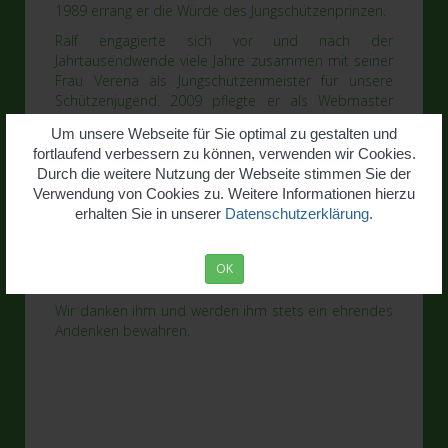
1989 errang er die Würde des Jungschützenprinzen.
Ralf engagierte sich vor und nach der
Jahrtausendwende viele Jahre zusammen mit seiner
Frau Verena als Jungschützenmeister für unsere
Schützenjugend. 2009 pflegte er als Webmaster
unsere Internetpräsenzen.
Um unsere Webseite für Sie optimal zu gestalten und
Seit 1995 unterstützte er als Schießleiter unsere
fortlaufend verbessern zu können, verwenden wir Cookies.
Schießmeister bei der Organisation des
Durch die weitere Nutzung der Webseite stimmen Sie der
Schießbetriebes. Von 2014 bis 2022 war Ralf als Stv.
Verwendung von Cookies zu. Weitere Informationen hierzu
Schießmeister für die Organisation der Wettkämpfe
erhalten Sie in unserer
Datenschutzerklärung
.
mitverantwortlich.
Für seine Verdienste um die Bruderschaft erhielt er
OK
1999 das Silberne Verdienstkreuz.
Wir danken ihm und werden ihm stets ein ehrendes
Andenken bewahren.