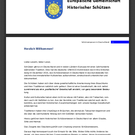
Europäische Gemeins
chaft 
Historischer Schützen
Schützenwesen in Deutschland 
1
Herzlic
h Willkommen!
Liebe Leserin, lieber Leser,
Schützen gibt es in Deutschland und in vielen Ländern Europas mit einer Jahrhunderte 
währenden Tradition. Dies hat die deutsche UNESCO
-
Kommission durch ihre Entschei-
dung im Dezember 2015, das Schützenwesen in Deutschland in das
bundesweite Ver-
zeichnis des immateriellen Kulturerbes aufzunehmen, eindrucksvoll unterstrichen und 
dokumentiert.
Die Schützen haben sich über diese gesellschaftliche Anerkennung ihres Brauchtums 
und ihrer Traditionen natürlich sehr gefreut. Dies ist einer
Gesellschaft, die sich selbst 
zunehmend als eine „postfaktische“ Gesellschaft versteht, von ganz besonderer Bedeu-
tung. 
Kultur und Kulturerbe haben eben nicht nur etwas mit Fakten, also mit Tatsachen, son-
dern auch mit Gefühlen zu tun. Aus der Kenntnis von
Traditionen wächst auch die Er-
kenntnis, aus welchen historischen Zusammenhängen sich unsere heutige Gesellschaft  
e
ntwickelt hat.
Traditionen haben ihre Ursprünge in Bräuchen, die einmal als Tatsachen begonnen und 
die über die Jahrhunderte hinweg sich mit
Gefühlen verbunden haben.
Hierzu gehören beim historischen Schützenwesen in Deutschland vor allem Glaube, 
Sitte und Heimat.
Das Zeugnis des Glaubens gehört zum Ursprung unseres Schützenwesens. 
Daraus folgt konsequent auch der Einsatz für die Sitte. Wobei
Sitte nichts Anderes be-
deutet, als dem menschlichen Zusammenleben Regeln zu geben, deren Ausgangspunkt 