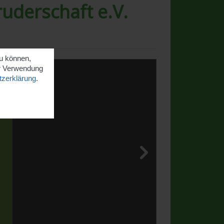
ruderschaft e.V.
zu können,
er Verwendung
zerklärung
.