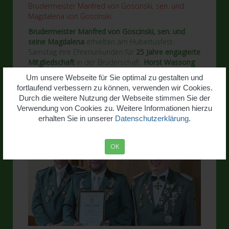
Brudermeister Manfred von Goscinski, sen. und
Magdalena von Goscinski
Brudermeister Manfred von Goscinski, sen. und
seine Magdalena
erhielten am Hubertusfest-
Samstag ihre Ehrenurkunden für
25 Jahre engagierte
Mitgliedschaft
in der Bruderschaft.
Horst Wassong
wird seine Urkunde für
40 Jahre treue Mitgliedschaft
Um unsere Webseite für Sie optimal zu gestalten und
nachgereicht.
fortlaufend verbessern zu können, verwenden wir Cookies.
Ein besonderer Dank ging an
Maciej Weiner!
Er
Durch die weitere Nutzung der Webseite stimmen Sie der
wurde für seinen engagierten Einsatz mit dem
Verwendung von Cookies zu. Weitere Informationen hierzu
"Silbernen Verdienstkreuz"
ausgezeichnet.
erhalten Sie in unserer
Datenschutzerklärung
.
OK