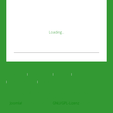
Loading...
Impressum
Datenschutz
Termine
Anfahrt
Sitemap / Inhalt
Suche
Copyright © 2026 schuetzen-oberdrees.de. Alle Rechte
vorbehalten.
Joomla!
ist freie, unter der
GNU/GPL-Lizenz
veröffentlichte
Software.