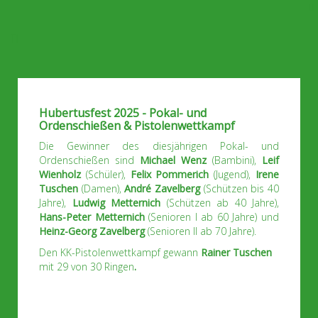
Hubertusfest 2025 - Pokal- und
Ordenschießen & Pistolenwettkampf
Die Gewinner des diesjährigen Pokal- und
Ordenschießen sind
Michael Wenz
(Bambini),
Leif
Wienholz
(Schüler),
Felix Pommerich
(Jugend),
Irene
Tuschen
(Damen),
André Zavelberg
(Schützen bis 40
Jahre),
Ludwig
Metternich
(Schützen ab 40 Jahre),
Hans-Peter
Metternich
(Senioren I ab 60 Jahre)
und
Heinz-Georg Zavelberg
(Senioren II ab 70 Jahre).
Den KK-Pistolenwettkampf gewann
Rainer Tuschen
mit 29 von 30 Ringen
.