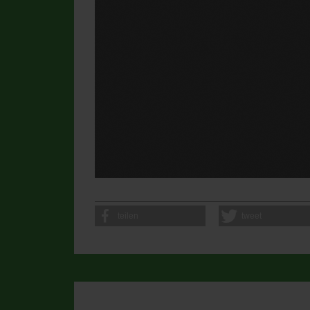
teilen
tweet