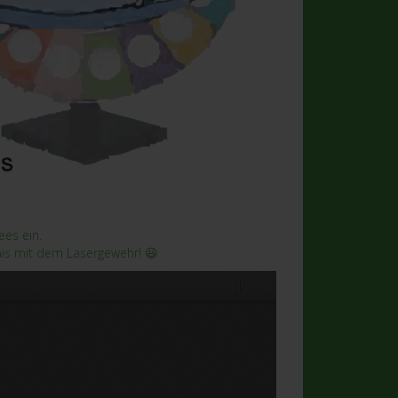
es ein.
nis mit dem Lasergewehr! 😃