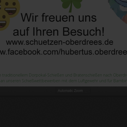
em traditionellem Dorpokal-Schießen und Bratenschießen nach Oberdre
me an unseren Schießwettbewerben mit dem Luftgewehr und für Bambi