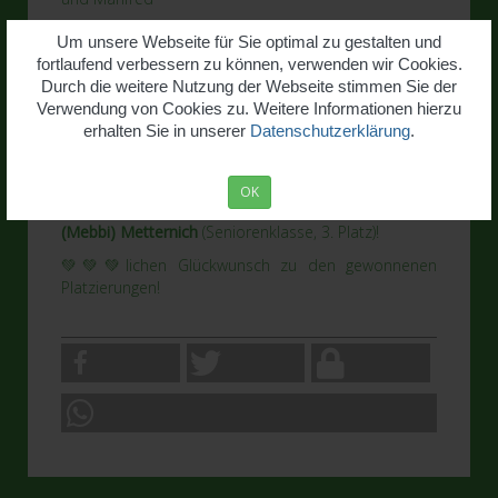
Um unsere Webseite für Sie optimal zu gestalten und
fortlaufend verbessern zu können, verwenden wir Cookies.
Beim
Ehrenpreisschießen 2025 in Wormersdorf
Durch die weitere Nutzung der Webseite stimmen Sie der
belegten fünf Oberdreeser Schützen einen der
Verwendung von Cookies zu. Weitere Informationen hierzu
ersten drei Plätze!
erhalten Sie in unserer
Datenschutzerklärung
.
Luca Scheffler
(Jugendklasse, 3. Platz),
Ludwig
Metternich
(Altersklasse, 2. Platz),
Manfred von
Goscinski, sen.
(Seniorenklasse, 1. Platz),
Winfried
OK
Heimes
(Seniorenklasse, 2. Platz) und
Hans-Peter
(Mebbi) Metternich
(Seniorenklasse, 3. Platz)!
💚💚💚lichen Glückwunsch zu den gewonnenen
Platzierungen!