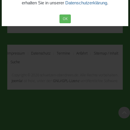
erhalten Sie in unserer
Datenschutzerklärung
.
OK
Impressum
Datenschutz
Termine
Anfahrt
Sitemap / Inhalt
Suche
Copyright © 2026 schuetzen-oberdrees.de. Alle Rechte vorbehalten.
Joomla!
ist freie, unter der
GNU/GPL-Lizenz
veröffentlichte Software.