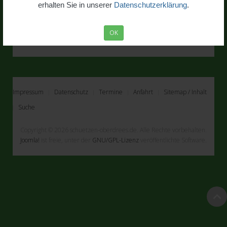
erhalten Sie in unserer
Datenschutzerklärung
.
OK
Impressum
Datenschutz
Termine
Anfahrt
Sitemap / Inhalt
Suche
Copyright © 2026 schuetzen-oberdrees.de. Alle Rechte vorbehalten.
Joomla!
ist freie, unter der
GNU/GPL-Lizenz
veröffentlichte Software.