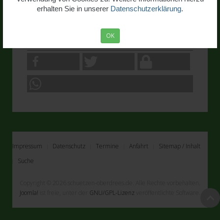
erhalten Sie in unserer
Datenschutzerklärung
.
OK
Impressum
Datenschutz
Termine
Anfahrt
Sitemap / Inhalt
Suche
Copyright © 2026 schuetzen-oberdrees.de. Alle Rechte vorbehalten.
Joomla!
ist freie, unter der
GNU/GPL-Lizenz
veröffentlichte Software.