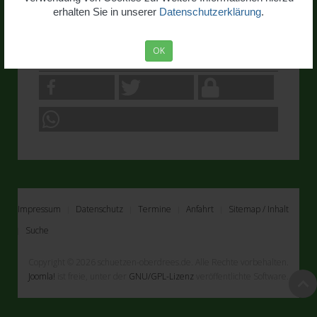
erhalten Sie in unserer
Datenschutzerklärung
.
Peter
Eschweiler, sen.
OK
+ 12.11.2010
Impressum
Datenschutz
Termine
Anfahrt
Sitemap / Inhalt
Suche
Copyright © 2026 schuetzen-oberdrees.de. Alle Rechte vorbehalten.
Joomla!
ist freie, unter der
GNU/GPL-Lizenz
veröffentlichte Software.